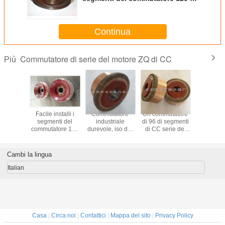
serie del motore ZQ di CC
Continua
Commutatore di serie del motore ZQ di CC
Più
utatore
Facile installi i
Commutatore
Un commutatore
Un commu
co di 69
segmenti del
industriale
di 96 di segmenti
di 69 seg
ti per
commutatore 185
durevole, iso del
di CC serie del
commutat
ile della
di serie del
commutatore di
motore ZQ per il
rame del 
ione
motore ZQ di CC
123 segmenti
motore ausiliario
ZQ-4.5 
zione
su misura
certificato
ZQ-1.9 della
trazione
Cambi la lingua
ria/di
trazione di CC
triale
Italian
Casa
|
Circa noi
|
Contattici
|
Mappa del sito
|
Privacy Policy