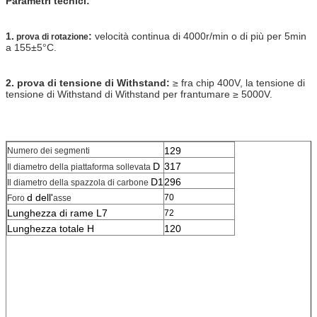
Parametri tecnici:
1.
:
velocità continua di 4000r/min o di più per 5min
prova di rotazione
a 155±5°C.
2. prova di tensione di Withstand:
≥ fra chip 400V, la tensione di
tensione di Withstand di Withstand per frantumare ≥ 5000V.
129
Numero dei segmenti
D
317
Il diametro della piattaforma sollevata
D1
296
Il diametro della spazzola di carbone
d dell'
70
Foro
asse
Lunghezza di rame L7
72
Lunghezza totale H
120