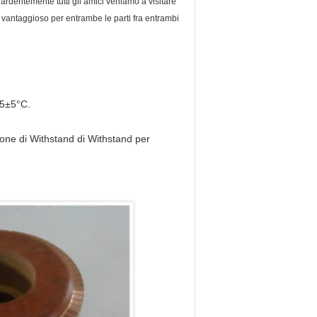
 ardentemente tutti gli amici veniamo a visitare
e vantaggioso per entrambe le parti fra entrambi
55±5°C.
ione di Withstand di Withstand per