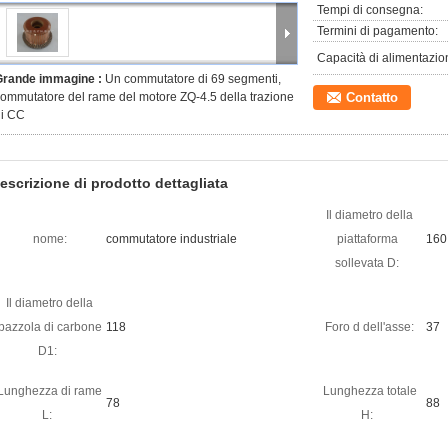
Tempi di consegna:
Termini di pagamento:
Capacità di alimentazio
Grande immagine :
Un commutatore di 69 segmenti,
ommutatore del rame del motore ZQ-4.5 della trazione
Contatto
di CC
escrizione di prodotto dettagliata
Il diametro della
nome:
commutatore industriale
piattaforma
160
sollevata D:
Il diametro della
pazzola di carbone
118
Foro d dell'asse:
37
D1:
Lunghezza di rame
Lunghezza totale
78
88
L:
H: