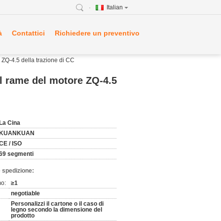
Italian
à
Contattici
Richiedere un preventivo
ZQ-4.5 della trazione di CC
 rame del motore ZQ-4.5
La Cina
KUANKUAN
CE / ISO
69 segmenti
 spedizione:
mo:
≥1
negotiable
Personalizzi il cartone o il caso di
legno secondo la dimensione del
prodotto