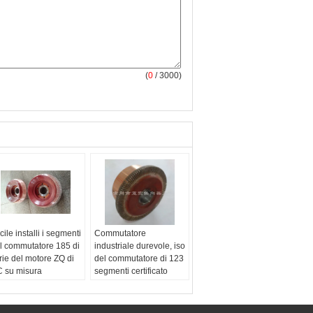
(
0
/ 3000)
cile installi i segmenti
Commutatore
l commutatore 185 di
industriale durevole, iso
rie del motore ZQ di
del commutatore di 123
 su misura
segmenti certificato
ome:
commutatore del
nome:
Commutatore di
tore di CC
CC
 diametro della
Il diametro della