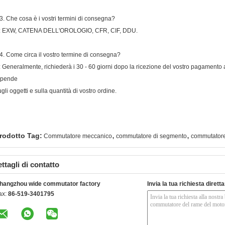
3. Che cosa è i vostri termini di consegna?
: EXW, CATENA DELL'OROLOGIO, CFR, CIF, DDU.
4. Come circa il vostro termine di consegna?
: Generalmente, richiederà i 30 - 60 giorni dopo la ricezione del vostro pagamento a
ipende
ugli oggetti e sulla quantità di vostro ordine.
,
,
rodotto Tag:
Commutatore meccanico
commutatore di segmento
commutatore
ttagli di contatto
hangzhou wide commutator factory
Invia la tua richiesta diret
ax:
86-519-3401795