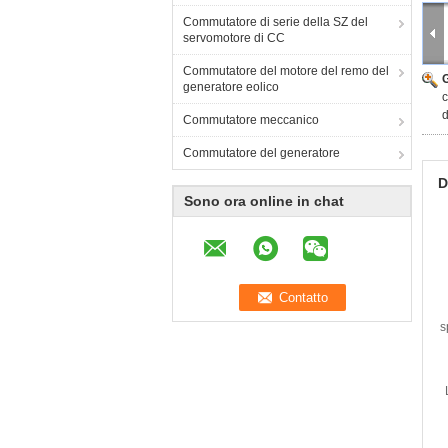
Commutatore di serie della SZ del
servomotore di CC
Commutatore del motore del remo del
generatore eolico
c
Commutatore meccanico
Commutatore del generatore
D
Sono ora online in chat
s