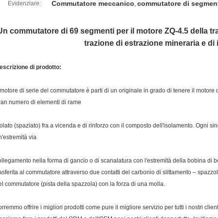
Commutatore meccanico
commutatore di segmen
Evidenziare:
,
Un commutatore di 69 segmenti per il motore ZQ-4.5 della tra
trazione di estrazione mineraria e di 
escrizione di prodotto:
l motore di serie del commutatore è parti di un originale in grado di tenere il mot
ran numero di elementi di rame
solato (spaziato) fra a vicenda e di rinforzo con il composto dell'isolamento. Ogni s
n'estremità via
ollegamento nella forma di gancio o di scanalatura con l'estremità della bobina di bo
rasferita al commutatore attraverso due contatti del carbonio di slittamento – spazzo
el commutatore (pista della spazzola) con la forza di una molla.
rremmo offrire i migliori prodotti come pure il migliore servizio per tutti i nostri clie