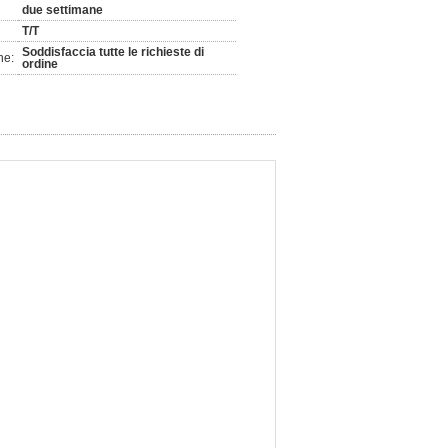
due settimane
T/T
Soddisfaccia tutte le richieste di
ne:
ordine