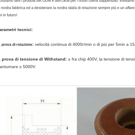
ossiamo fare i prodotti del ODM e dell'OEM per i nostri clienti dappertutto. Invitiamo
a nostra fabbrica ed a desiderare la nostra stalla di relazione sempre più e un affar
i in futuro!
arametri tecnici:
.
:
velocità continua di 4000r/min o di più per 5min a 1
prova di rotazione
. prova di tensione di Withstand:
≥ fra chip 400V, la tensione di tens
rantumare ≥ 5000V.