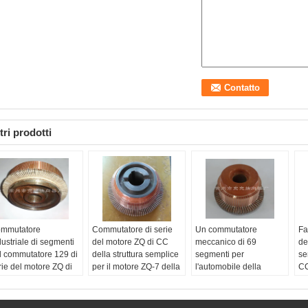
tri prodotti
mmutatore
Commutatore di serie
Un commutatore
Fa
dustriale di segmenti
del motore ZQ di CC
meccanico di 69
de
l commutatore 129 di
della struttura semplice
segmenti per
se
rie del motore ZQ di
per il motore ZQ-7 della
l'automobile della
CC
C
trazione di CC
trazione estrazione
n
mero dei segmenti:
nome:
commutatore del
mineraria/di industriale
mo
9
motore di CC
nome:
commutatore di
Il