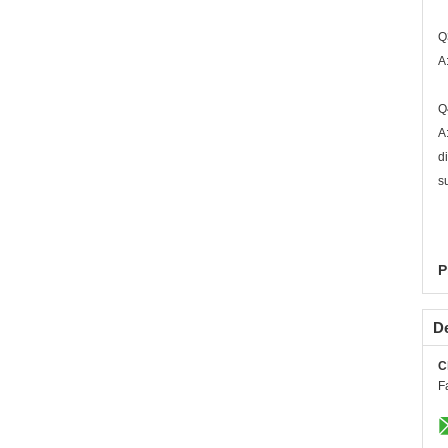
Q
A
Q
A
d
s
P
De
C
F