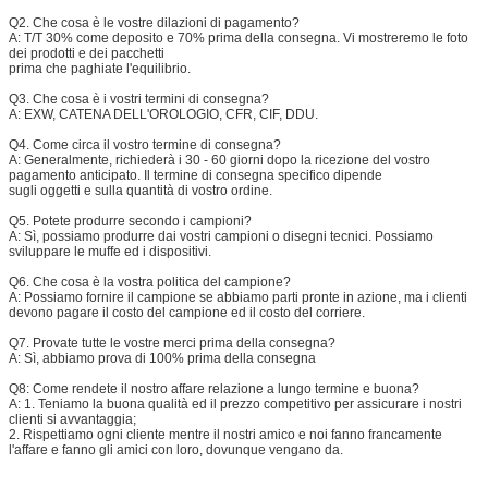
Q2. Che cosa è le vostre dilazioni di pagamento?
A: T/T 30% come deposito e 70% prima della consegna. Vi mostreremo le foto
dei prodotti e dei pacchetti
prima che paghiate l'equilibrio.
Q3. Che cosa è i vostri termini di consegna?
A: EXW, CATENA DELL'OROLOGIO, CFR, CIF, DDU.
Q4. Come circa il vostro termine di consegna?
A: Generalmente, richiederà i 30 - 60 giorni dopo la ricezione del vostro
pagamento anticipato. Il termine di consegna specifico dipende
sugli oggetti e sulla quantità di vostro ordine.
Q5. Potete produrre secondo i campioni?
A: Sì, possiamo produrre dai vostri campioni o disegni tecnici. Possiamo
sviluppare le muffe ed i dispositivi.
Q6. Che cosa è la vostra politica del campione?
A: Possiamo fornire il campione se abbiamo parti pronte in azione, ma i clienti
devono pagare il costo del campione ed il costo del corriere.
Q7. Provate tutte le vostre merci prima della consegna?
A: Sì, abbiamo prova di 100% prima della consegna
Q8: Come rendete il nostro affare relazione a lungo termine e buona?
A: 1. Teniamo la buona qualità ed il prezzo competitivo per assicurare i nostri
clienti si avvantaggia;
2. Rispettiamo ogni cliente mentre il nostri amico e noi fanno francamente
l'affare e fanno gli amici con loro, dovunque vengano da.