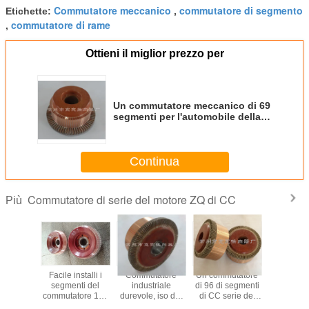
Commutatore meccanico
commutatore di segmento
Etichette:
,
commutatore di rame
,
Ottieni il miglior prezzo per
Un commutatore meccanico di 69
segmenti per l'automobile della
trazione estrazione mineraria/di
industriale
Continua
Commutatore di serie del motore ZQ di CC
Più
tore di
Facile installi i
Commutatore
Un commutatore
Commut
l motore
segmenti del
industriale
di 96 di segmenti
industri
C della
commutatore 185
durevole, iso del
di CC serie del
segment
 semplice
di serie del
commutatore di
motore ZQ per il
commutat