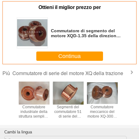
Ottieni il miglior prezzo per
Commutatore di segmento del
motore XQD-1.35 della direzione
di CC con la dimensione su
misura
Continua
Commutatore di serie del motore XQ della trazione
Più
talli l'iso
Commutatore
Segmenti del
Commutatore
Il commu
enti del
industriale della
commutatore 51
meccanico del
professio
tore 35
struttura semplice,
di serie del
motore XQ-3000-
di seri
ie del
commutatore del
motore XQ della
3 della trazione,
motore XQ
XQ della
motore di CC di
trazione di CC per
commutatore di
trazi
ione
59 segmenti
il camion a base
CC di 85
segme
Cambi la lingua
ovato
piatta elettrico
segmenti
l'OEM