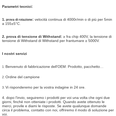
Parametri tecnici:
1.
:
velocità continua di 4000r/min o di più per 5min
prova di rotazione
a 155±5°C.
2. prova di tensione di Withstand:
≥ fra chip 400V, la tensione di
tensione di Withstand di Withstand per frantumare ≥ 5000V.
I nostri servizi
Benvenuto di fabbricazione dell'OEM: Prodotto, pacchetto…
1.
Ordine del campione
2.
Vi risponderemo per la vostra indagine in 24 ore.
3.
4.
dopo l'invio, seguiremo i prodotti per voi una volta che ogni due
giorni, finché non otteniate i prodotti.
Quando avete ottenuto le
merci, provile e diami le risposte. Se avete qualunque domande
circa il problema, contatto con noi, offriremo il modo di soluzione per
voi.