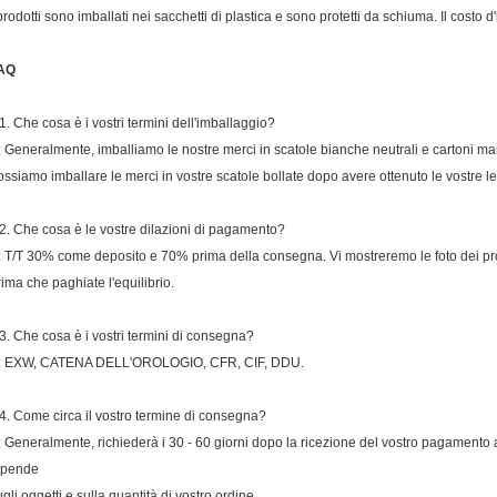
 prodotti sono imballati nei sacchetti di plastica e sono protetti da schiuma. Il costo 
AQ
1. Che cosa è i vostri termini dell'imballaggio?
: Generalmente, imballiamo le nostre merci in scatole bianche neutrali e cartoni marr
ossiamo imballare le merci in vostre scatole bollate dopo avere ottenuto le vostre le
2. Che cosa è le vostre dilazioni di pagamento?
: T/T 30% come deposito e 70% prima della consegna. Vi mostreremo le foto dei prod
rima che paghiate l'equilibrio.
3. Che cosa è i vostri termini di consegna?
: EXW, CATENA DELL'OROLOGIO, CFR, CIF, DDU.
4. Come circa il vostro termine di consegna?
: Generalmente, richiederà i 30 - 60 giorni dopo la ricezione del vostro pagamento a
ipende
ugli oggetti e sulla quantità di vostro ordine.