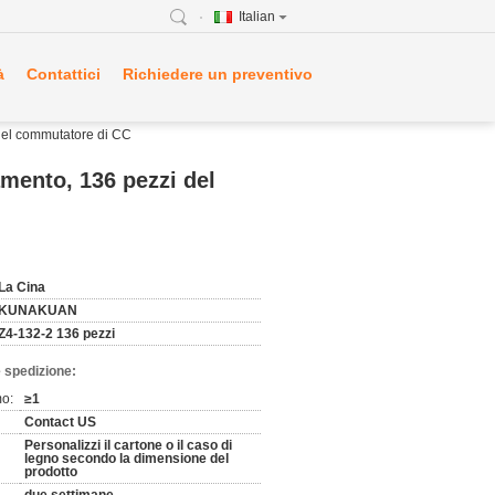
Italian
à
Contattici
Richiedere un preventivo
del commutatore di CC
mento, 136 pezzi del
La Cina
KUNAKUAN
Z4-132-2 136 pezzi
 spedizione:
mo:
≥1
Contact US
Personalizzi il cartone o il caso di
legno secondo la dimensione del
prodotto