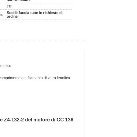
due settimane
T/T
Soddisfaccia tutte le richieste di
ne:
ordine
rolitico
comprimente del filamento di vetro fenolico
e
 Z4-132-2 del motore di CC 136