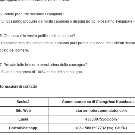
5. Potete produrre secondo i campioni?
: Sì, possiamo produrre dai vostri campioni o disegni tecnici. Possiamo sviluppare le 
6. Che cosa è la vostra politica del campione?
: Possiamo fornire il campione se abbiamo parti pronte in azione, ma i clienti devo
 costo del corriere.
7. Provate tutte le vostre merci prima della consegna?
: Sì, abbiamo prova di 100% prima della consegna
nformazioni di contatto
Società
Commutatore co di Changzhou Kuankuan. 
Sito Web
startermotorcommutator.com
Email
438330755qq.com
Calca/Whatsapp
+86-15861597732 (sig. CHEN)