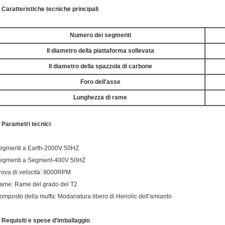
.
Caratteristiche tecniche principali
Numero dei segmenti
Il diametro della piattaforma sollevata
Il diametro della spazzola di carbone
Foro dell'asse
Lunghezza di rame
.
Parametri tecnici
egmenti a Earth-2000V 50HZ
egmenti a Segment-400V 50HZ
rova di velocità: 9000RPM
ame: Rame del grado del T2
omposto della muffa: Modanatura libero di Henolic dell'amianto
.
Requisiti e spese d'imballaggio