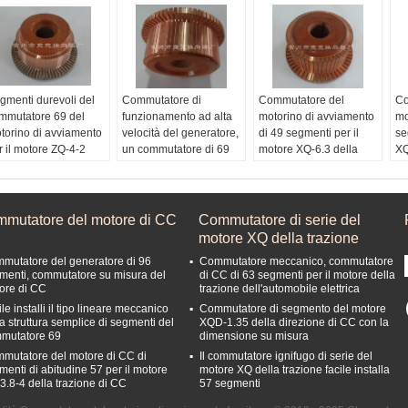
gmenti durevoli del
Commutatore di
Commutatore del
Co
mmutatore 69 del
funzionamento ad alta
motorino di avviamento
mo
torino di avviamento
velocità del generatore,
di 49 segmenti per il
se
r il motore ZQ-4-2
un commutatore di 69
motore XQ-6.3 della
XQ
lla trazione di CC
segmenti
trazione di CC
di
gmenti:
69 segmenti
Il nome di prodotto:
Il nome di prodotto:
Il
ome:
Commutatore
commutatore del
commutatore del
Co
l motore della
motore di CC
motore di CC
ge
mmutatore del motore di CC
Commutatore di serie del
azione di CC
Materiale di Ray:
Materiale di Ray:
Ma
motore XQ della trazione
teria prima:
Rame
Rame elettrolitico
Rame elettrolitico
Ra
mutatore del generatore di 96
Commutatore meccanico, commutatore
ttrolitico
Material.2:
Strato della
Material.2:
Strato della
Ma
menti, commutatore su misura del
di CC di 63 segmenti per il motore della
terial.2:
Strato della
mica
mica
mi
ore di CC
trazione dell'automobile elettrica
ca
Material.3:
Materiale
Material.3:
Materiale
Ma
le installi il tipo lineare meccanico
Commutatore di segmento del motore
comprimente del
comprimente del
co
la struttura semplice di segmenti del
XQD-1.35 della direzione di CC con la
filamento di vetro
filamento di vetro
fi
mutatore 69
dimensione su misura
fenolico
fenolico
fe
mutatore del motore di CC di
Il commutatore ignifugo di serie del
menti di abitudine 57 per il motore
motore XQ della trazione facile installa
3.8-4 della trazione di CC
57 segmenti