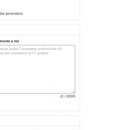
del generatore
tamente a noi
(
0
/ 3000)