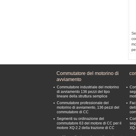
Se
co
mo
pe
de
Se
n
de
Commutatore del motorino di
co
tr
avviamento
ma
Commutatore industriale del motorino
Com
ele
di avviamento 136 pezzi del tipo
seg
Ma
lineare della struttura semplice
mot
mi
Commutatore professionale del
Faci
motorino di avviamento, 136 pezzi del
del
commutatore di CC
com
Segmenti su ordinazione del
Com
commutatore 63 del motore di CC per il
seg
motore XQ-2.2 della trazione di CC
XQ-