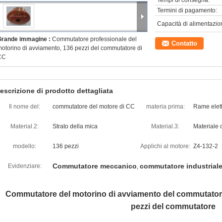
Tempi di consegna:
Termini di pagamento:
Capacità di alimentazio
Grande immagine :
Commutatore professionale del
Contatto
otorino di avviamento, 136 pezzi del commutatore di
CC
escrizione di prodotto dettagliata
Il nome del:
commutatore del motore di CC
materia prima:
Rame elett
Material.2:
Strato della mica
Material.3:
Materiale 
modello:
136 pezzi
Applichi al motore:
Z4-132-2
Commutatore meccanico
commutatore industrial
Evidenziare:
,
Commutatore del motorino di avviamento del commutatore
pezzi del commutatore