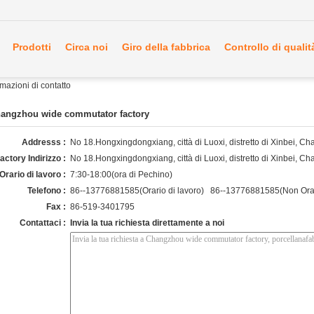
Prodotti
Circa noi
Giro della fabbrica
Controllo di qualit
azioni di contatto
angzhou wide commutator factory
Addresss :
No 18.Hongxingdongxiang, città di Luoxi, distretto di Xinbei, 
actory Indirizzo :
No 18.Hongxingdongxiang, città di Luoxi, distretto di Xinbei, 
Orario di lavoro :
7:30-18:00(ora di Pechino)
Telefono :
86--13776881585(Orario di lavoro) 86--13776881585(Non Orari
Fax :
86-519-3401795
Contattaci :
Invia la tua richiesta direttamente a noi