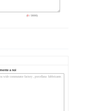
(
0
/ 3000)
tamente a noi