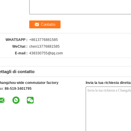
WHATSAPP :
+8613776881585
WeChat :
chen13776881585
E-mail :
438330755@qq.com
ttagli di contatto
hangzhou wide commutator factory
Invia la tua richiesta diret
ax:
86-519-3401795