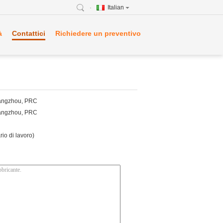
Italian
à
Contattici
Richiedere un preventivo
Changzhou, PRC
Changzhou, PRC
o di lavoro)