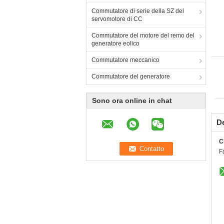
Commutatore di serie della SZ del
servomotore di CC
Commutatore del motore del remo del
generatore eolico
Commutatore meccanico
Commutatore del generatore
Sono ora online in chat
De
C
F