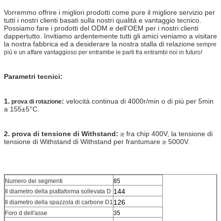
Vorremmo offrire i migliori prodotti come pure il migliore servizio per
tutti i nostri clienti basati sulla nostri qualità e vantaggio tecnico.
Possiamo fare i prodotti
del ODM e dell'OEM per i nostri clienti
dappertutto.
Invitiamo ardentemente tutti gli amici veniamo a visitare
la nostra fabbrica ed a desiderare la nostra stalla di relazione
sempre
più e un affare vantaggioso per entrambe le parti fra entrambi noi in futuro!
Parametri tecnici:
1.
:
velocità continua di 4000r/min o di più per 5min
prova di rotazione
a 155±5°C.
2. prova di tensione di Withstand:
≥ fra chip 400V, la tensione di
tensione di Withstand di Withstand per frantumare ≥ 5000V.
Numero dei segmenti
85
144
Il diametro della piattaforma sollevata D
126
Il diametro della spazzola di carbone D1
Foro d dell'asse
35