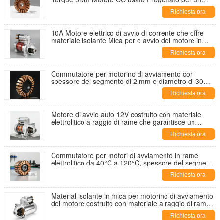
funzionamento regolare e una durata di vita
Richiesta ora
prolungata
10A Motore elettrico di avvio di corrente che offre
materiale isolante Mica per e avvio del motore in
applicazioni industriali
Richiesta ora
Commutatore per motorino di avviamento con
spessore del segmento di 2 mm e diametro di 30
mm, adatto per temperature da -40 a 120 gradi
Richiesta ora
Celsius
Motore di avvio auto 12V costruito con materiale
elettrolitico a raggio di rame che garantisce un
funzionamento e un'efficienza duraturi
Richiesta ora
Commutatore per motori di avviamento in rame
elettrolitico da 40°C a 120°C, spessore del segmento
2 mm, prestazioni durevoli
Richiesta ora
Material isolante in mica per motorino di avviamento
del motore costruito con materiale a raggio di rame
elettrolitico che garantisce l'accensione del motore
Richiesta ora