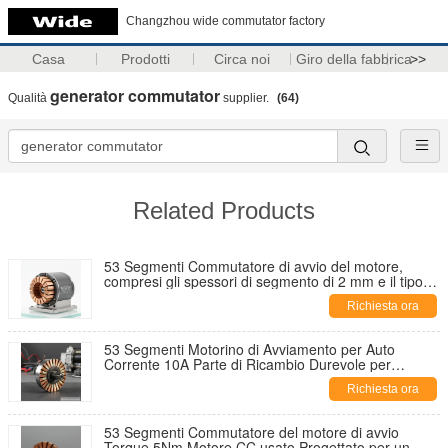
Changzhou wide commutator factory
Casa
Prodotti
Circa noi
Giro della fabbrica
>>
generator commutator
Qualità
supplier.
(64)
Related Products
53 Segmenti Commutatore di avvio del motore,
compresi gli spessori di segmento di 2 mm e il tipo di
isolamento da mica per la conduttività elettrica
Richiesta ora
53 Segmenti Motorino di Avviamento per Auto
Corrente 10A Parte di Ricambio Durevole per
Applicazioni Automobilistiche
Richiesta ora
53 Segmenti Commutatore del motore di avvio
Torque 5Nm Motore CC usato Progettato per un