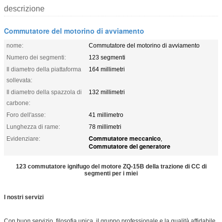
descrizione
Commutatore del motorino di avviamento
nome:
Commutatore del motorino di avviamento
Numero dei segmenti:
123 segmenti
Il diametro della piattaforma
164 millimetri
sollevata:
Il diametro della spazzola di
132 millimetri
carbone:
Foro dell'asse:
41 millimetro
Lunghezza di rame:
78 millimetri
Commutatore meccanico
Evidenziare:
,
Commutatore del generatore
123 commutatore ignifugo del motore ZQ-15B della trazione di CC di
segmenti per i miei
I nostri servizi
Con buon servizio, filosofia unica, il gruppo professionale e la qualità affidabile,