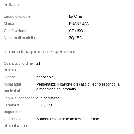
Dettagli
Luogo di origine:
La Cina
Marca:
KUANKUAN
Certificazione:
CE / ISO
Numero di modello:
ZQ-15B
Termini di pagamento e spedizione
Quantità di ordine
≥1
minimo:
Prezzo:
negotiable
Imballaggi
Personalizzi il cartone o il caso di legno secondo la
dimensione del prodotto
particolari:
Tempi di consegna:
due settimane
Termini di
L / C, T / T
pagamento:
Capacità di
Soddisfaccia tutte le richieste di ordine
alimentazione: