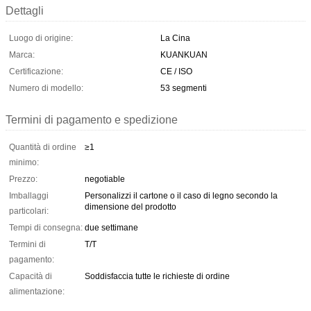
Dettagli
Luogo di origine:
La Cina
Marca:
KUANKUAN
Certificazione:
CE / ISO
Numero di modello:
53 segmenti
Termini di pagamento e spedizione
Quantità di ordine
≥1
minimo:
Prezzo:
negotiable
Imballaggi
Personalizzi il cartone o il caso di legno secondo la
dimensione del prodotto
particolari:
Tempi di consegna:
due settimane
Termini di
T/T
pagamento:
Capacità di
Soddisfaccia tutte le richieste di ordine
alimentazione: