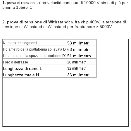
1.
:
una velocità continua di 10000 r/min o di più per
prova di rotazione
5min a 155±5°C.
2. prova di tensione di Withstand:
≥ fra chip 400V, la tensione di
tensione di Withstand di Withstand per frantumare ≥ 5000V.
53 millimetri
Numero dei segmenti
63 millimetri
Il diametro della piattaforma sollevata D
51 millimetro
Il diametro della spazzola di carbone D1
Foro d dell'asse
20 millimetri
Lunghezza di rame L
32 millimetri
Lunghezza totale H
36 millimetri