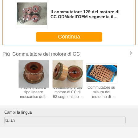
Il commutatore 129 del motore di
CC ODM/dell'OEM segmenta il
tipo di plastica di pressione
Continua
Commutatore del motore di CC
Più
tatore
Facile installi il
Commutatore del
Commutatore su
Commutat
onale del
tipo lineare
motore di CC di
misura del
motore di
di CC 43
meccanico della
93 segmenti per i
motorino di
KUANKU
 il motore
struttura semplice
motori
avviamento, un
pezzi per i
 della
di segmenti del
dell'elettrodomestico
commutatore
XQ-10KW
e di CC
commutatore 69
elettronico di 27
trazione
Cambi la lingua
segmenti
Italian