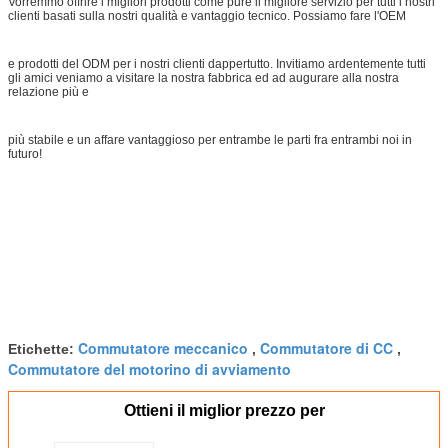
Vorremmo offrire i migliori prodotti come pure il migliore servizio per tutti i nostri
clienti basati sulla nostri qualità e vantaggio tecnico. Possiamo fare l'OEM
e prodotti del ODM per i nostri clienti dappertutto. Invitiamo ardentemente tutti
gli amici veniamo a visitare la nostra fabbrica ed ad augurare alla nostra
relazione più e
più stabile e un affare vantaggioso per entrambe le parti fra entrambi noi in
futuro!
Commutatore meccanico
Commutatore di CC
Etichette:
,
,
Commutatore del motorino di avviamento
Ottieni il miglior prezzo per