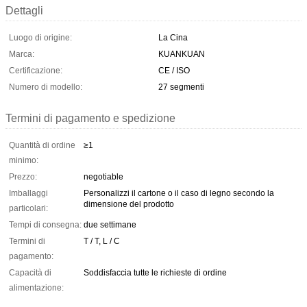
Dettagli
Luogo di origine:
La Cina
Marca:
KUANKUAN
Certificazione:
CE / ISO
Numero di modello:
27 segmenti
Termini di pagamento e spedizione
Quantità di ordine
≥1
minimo:
Prezzo:
negotiable
Imballaggi
Personalizzi il cartone o il caso di legno secondo la
dimensione del prodotto
particolari:
Tempi di consegna:
due settimane
Termini di
T / T, L / C
pagamento:
Capacità di
Soddisfaccia tutte le richieste di ordine
alimentazione: