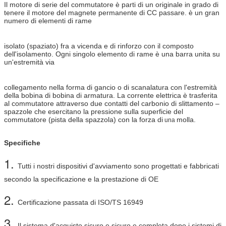
Il motore di serie del commutatore è parti di un originale in grado di
tenere il motore del magnete permanente di CC passare. è un gran
numero di elementi di rame
isolato (spaziato) fra a vicenda e di rinforzo con il composto
dell'isolamento. Ogni singolo elemento di rame è una barra unita su
un'estremità via
collegamento nella forma di gancio o di scanalatura con l'estremità
della bobina di bobina di armatura. La corrente elettrica è trasferita
al commutatore attraverso due contatti del carbonio
di slittamento –
spazzole che esercitano la pressione sulla superficie del
commutatore (pista della spazzola) con la forza di
molla.
una
Specifiche
1.
Tutti i nostri dispositivi d'avviamento sono progettati e fabbricati
secondo la specificazione e la prestazione di OE
2.
Certificazione passata di ISO/TS 16949
3.
Il sistema d'acquisto sicuro e sicuro e completa dopo i sistemi di