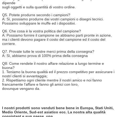
dipende
sugli oggetti e sulla quantità di vostro ordine.
Q5. Potete produrre secondo i campioni?
A: Sì, possiamo produrre dai vostri campioni o disegni tecnici.
Possiamo sviluppare le muffe ed i dispositivi.
Q6. Che cosa è la vostra politica del campione?
A: Possiamo fornire il campione se abbiamo parti pronte in azione,
ma i clienti devono pagare il costo del campione ed il costo del
corriere.
Q7. Provate tutte le vostre merci prima della consegna?
A: Sì, abbiamo prova di 100% prima della consegna
Q8: Come rendete il nostro affare relazione a lungo termine e
buona?
1. Teniamo la buona qualità ed il prezzo competitivo per assicurare i
nostri clienti si avvantaggia;
2. Rispettiamo ogni cliente mentre il nostri amico e noi fanno
francamente l'affare e fanno gli amici con loro,
dovunque vengano da.
I nostri prodotti sono venduti bene bene in Europa, Stati Uniti,
Medio Oriente, Sud-est asiatico ecc. La nostra alta qualità
consistant e «un paese, una