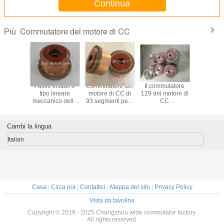
Continua
Commutatore del motore di CC
Più
tatore
Facile installi il
Commutatore del
Il commutatore
Commutat
onale del
tipo lineare
motore di CC di
129 del motore di
motore di
di CC 43
meccanico della
93 segmenti per i
CC
KUANKU
 il motore
struttura semplice
motori
ODM/dell'OEM
pezzi per i
 della
di segmenti del
dell'elettrodomestico
segmenta il tipo di
XQ-10KW
e di CC
commutatore 69
plastica di
trazione
Cambi la lingua
pressione
Italian
Casa
|
Circa noi
|
Contattici
|
Mappa del sito
|
Privacy Policy
Vista da tavolino
Copyright © 2019 - 2025 Changzhou wide commutator factory.
All rights reserved.